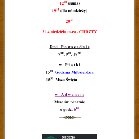
00
12
(suma)
15
19
(dla młodzieży)
30
20
2 i 4 niedziela m-ca - CHRZTY
D n i P o w s z e d n i e
00
00
30
7
, 9
, 18
w P i ą t k i
00
15
Godzina Miłosierdzia
30
15
Msza Święta
aaaaaaaa
1
w A d w e n c i e
Msze św. roratnie
00
o godz.
6