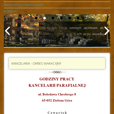
WIADOMOŚCI KATOLICKIE
KONTAKT
Absterget Deus omnem lacrimam ab
oculis - i otrze Bóg z ich oczu wszelką
łzę. (Apokalipsa wg św. Jana - 2138)
KANCELARIA - OKRES WAKACYJNY
GODZINY PRACY
KANCELARII PARAFIALNEJ
ul. Bolesława Chrobrego 8
65-052 Zielona Góra
C z w a r t e k