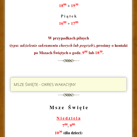
00
30
18
÷
19
P i ą t e k
00
00
16
17
÷
W przypadkach pilnych
(
), prosimy o kontakt
typu: udzielenie sakramentu chorych lub pogrzeb
00
30
po Mszach Świętych o godz.
9
lub
18
.
MSZE ŚWIĘTE - OKRES WAKACYJNY
M s z e Ś w i ę t e
N i e d z i e l a
00
00
7
,
9
30
10
(dla dzieci)