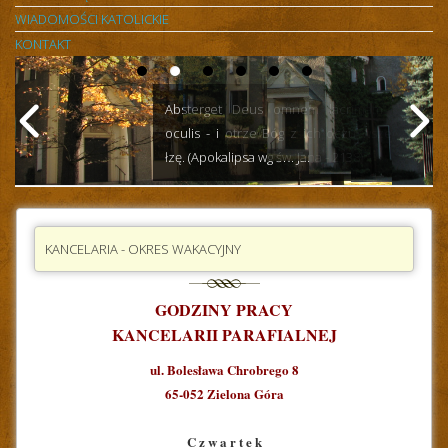
WIADOMOŚCI KATOLICKIE
KONTAKT
Absterget Deus omnem lacrimam ab
oculis - i otrze Bóg z ich oczu wszelką
łzę. (Apokalipsa wg św. Jana - 2138)
KANCELARIA - OKRES WAKACYJNY
GODZINY PRACY
KANCELARII PARAFIALNEJ
ul. Bolesława Chrobrego 8
65-052 Zielona Góra
C z w a r t e k