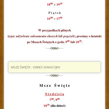
00
30
18
÷
19
P i ą t e k
00
00
16
17
÷
W przypadkach pilnych
(
), prosimy o kontakt
typu: udzielenie sakramentu chorych lub pogrzeb
00
30
po Mszach Świętych o godz.
9
lub
18
.
MSZE ŚWIĘTE - OKRES WAKACYJNY
M s z e Ś w i ę t e
N i e d z i e l a
00
00
7
,
9
30
10
(dla dzieci)