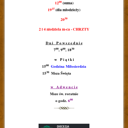
00
12
(suma)
15
19
(dla młodzieży)
30
20
2 i 4 niedziela m-ca - CHRZTY
D n i P o w s z e d n i e
00
00
30
7
, 9
, 18
w P i ą t k i
00
15
Godzina Miłosierdzia
30
15
Msza Święta
aaaaaaaa
1
w A d w e n c i e
Msze św. roratnie
00
o godz.
6