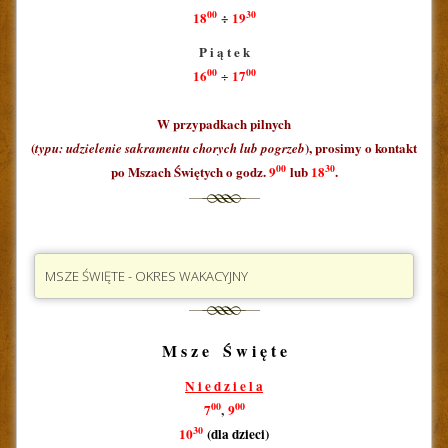
00
30
18
÷
19
P i ą t e k
00
00
16
17
÷
W przypadkach pilnych
(
), prosimy o kontakt
typu: udzielenie sakramentu chorych lub pogrzeb
00
30
po Mszach Świętych o godz.
9
lub
18
.
MSZE ŚWIĘTE - OKRES WAKACYJNY
M s z e Ś w i ę t e
N i e d z i e l a
00
00
7
,
9
30
10
(dla dzieci)