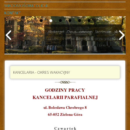
WIADOMOŚCI KATOLICKIE
KONTAKT
Absterget Deus omnem lacrimam ab
oculis - i otrze Bóg z ich oczu wszelką
łzę. (Apokalipsa wg św. Jana - 2138)
KANCELARIA - OKRES WAKACYJNY
GODZINY PRACY
KANCELARII PARAFIALNEJ
ul. Bolesława Chrobrego 8
65-052 Zielona Góra
C z w a r t e k