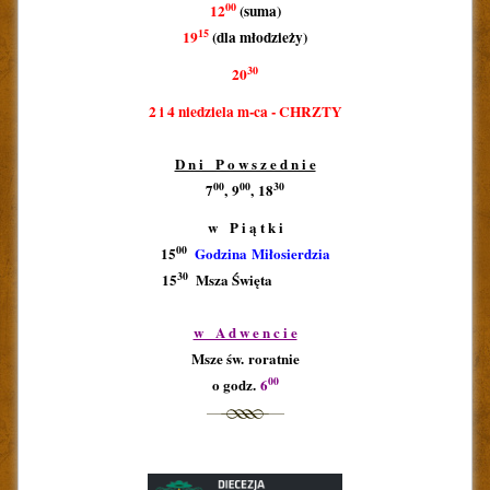
00
12
(suma)
15
19
(dla młodzieży)
30
20
2 i 4 niedziela m-ca - CHRZTY
D n i P o w s z e d n i e
00
00
30
7
, 9
, 18
w P i ą t k i
00
15
Godzina Miłosierdzia
30
15
Msza Święta
aaaaaaaa
1
w A d w e n c i e
Msze św. roratnie
00
o godz.
6