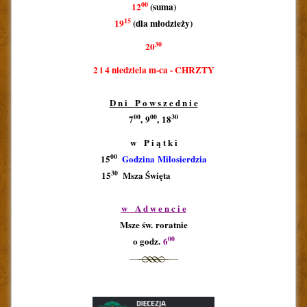
00
12
(suma)
15
19
(dla młodzieży)
30
20
2 i 4 niedziela m-ca - CHRZTY
D n i P o w s z e d n i e
00
00
30
7
, 9
, 18
w P i ą t k i
00
15
Godzina Miłosierdzia
30
15
Msza Święta
aaaaaaaa
1
w A d w e n c i e
Msze św. roratnie
00
o godz.
6