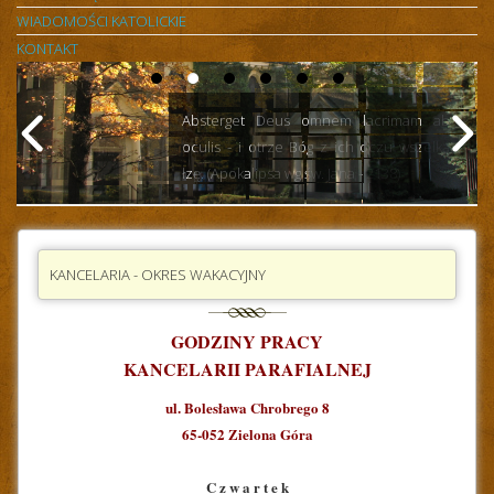
WIADOMOŚCI KATOLICKIE
KONTAKT
Absterget Deus omnem lacrimam ab
oculis - i otrze Bóg z ich oczu wszelką
łzę. (Apokalipsa wg św. Jana - 2138)
KANCELARIA - OKRES WAKACYJNY
GODZINY PRACY
KANCELARII PARAFIALNEJ
ul. Bolesława Chrobrego 8
65-052 Zielona Góra
C z w a r t e k