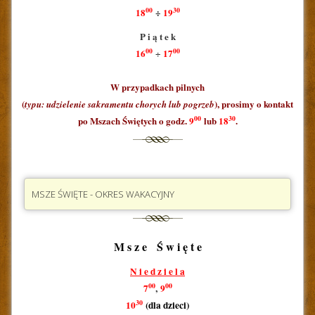
00
30
18
÷
19
P i ą t e k
00
00
16
17
÷
W przypadkach pilnych
(
), prosimy o kontakt
typu: udzielenie sakramentu chorych lub pogrzeb
00
30
po Mszach Świętych o godz.
9
lub
18
.
MSZE ŚWIĘTE - OKRES WAKACYJNY
M s z e Ś w i ę t e
N i e d z i e l a
00
00
7
,
9
30
10
(dla dzieci)